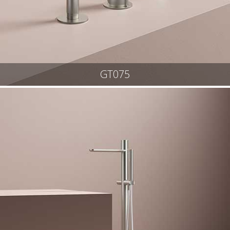
GT075