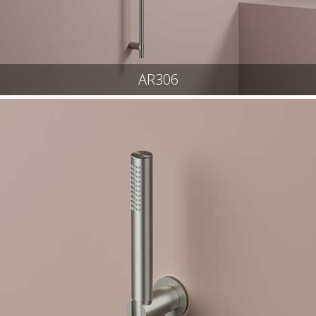
AR306