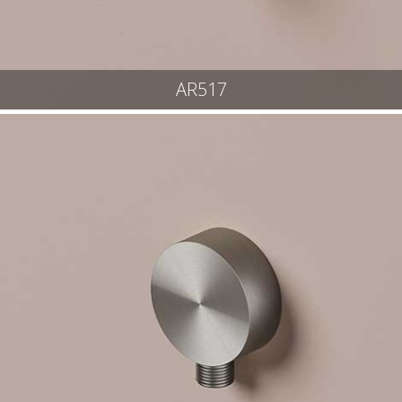
AR517