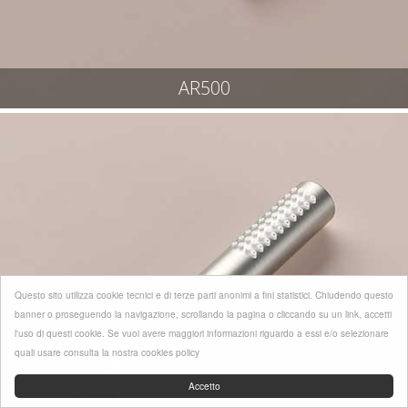
AR500
Questo sito utilizza cookie tecnici e di terze parti anonimi a fini statistici. Chiudendo questo
banner o proseguendo la navigazione, scrollando la pagina o cliccando su un link, accetti
l'uso di questi cookie. Se vuoi avere maggiori informazioni riguardo a essi e/o selezionare
quali usare consulta la nostra cookies policy
Accetto