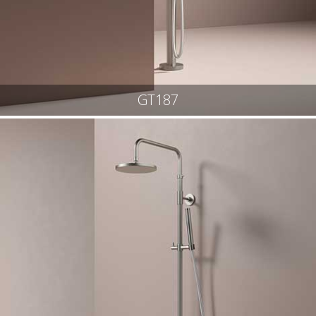
GT187