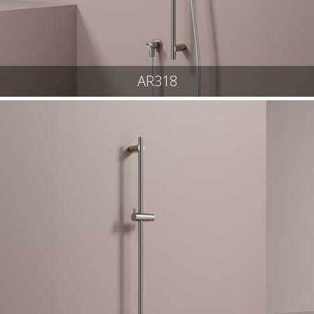
AR318