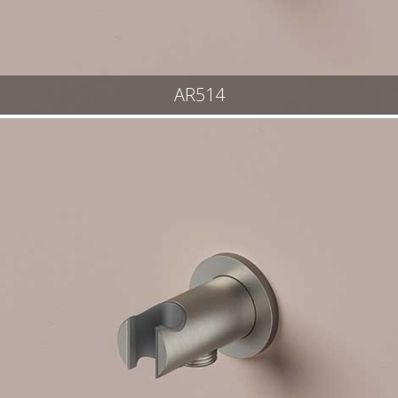
AR514