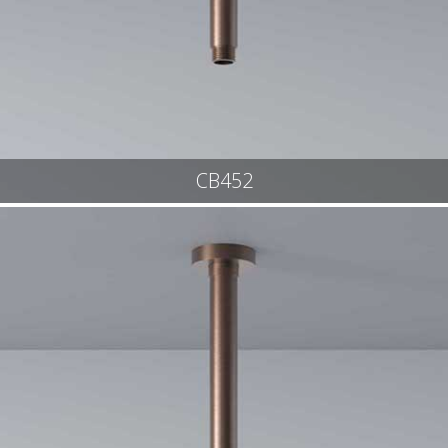
CB452