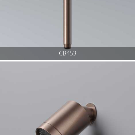
CB453