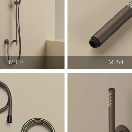
M318
M354