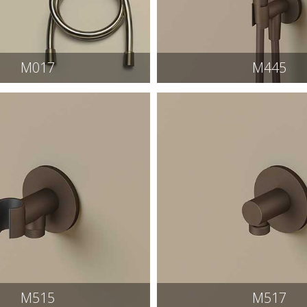
M017
M445
M515
M517