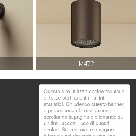
M472
Questo sito utilizza cookie tecnici e
di terze parti anonimi a fini
statistici. Chiudendo questo banner
o proseguendo la navigazione,
scrollando la pagina o cliccando su
un link, accetti l'uso di questi
cookie. Se vuoi avere maggiori
informazioni riguardo a essi e/o