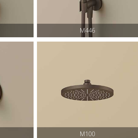
M446
M100