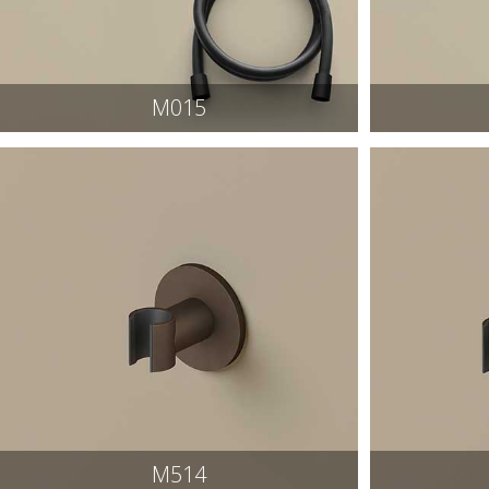
M015
M514