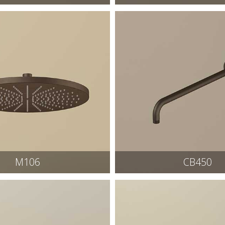
M106
CB450