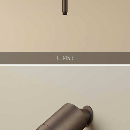
CB453