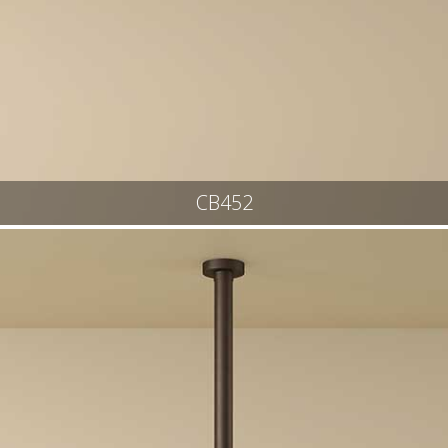
CB452