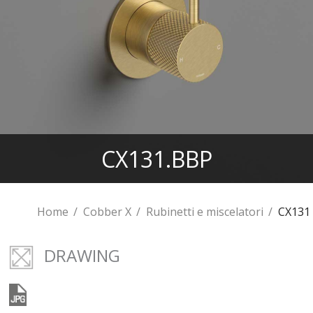
CX131.BBP
Home
Cobber X
Rubinetti e miscelatori
CX131
DRAWING