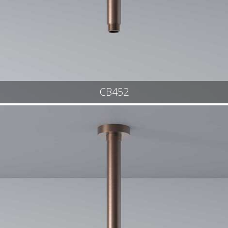
CB452