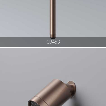
CB453