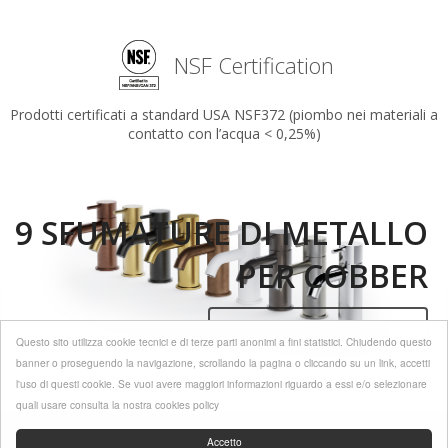
NSF Certification
Prodotti certificati a standard USA NSF372 (piombo nei materiali a
contatto con l’acqua < 0,25%)
9 SFUMATURE DI METALLO
PER COBBER
Discover more
Questo sito utilizza cookie tecnici e di terze parti anonimi a fini statistici. Chiudendo questo
banner o proseguendo la navigazione, scrollando la pagina o cliccando su un link, accetti
l'uso di questi cookie. Se vuoi avere maggiori informazioni riguardo a essi e/o selezionare
quali usare consulta la nostra cookies policy
© 2025 | Hotbath srl -
Cookie Policy
-
Privacy Policy
-
Condizioni di vendita
Accetto