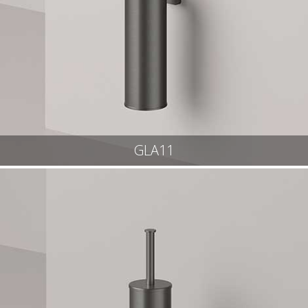
GLA11