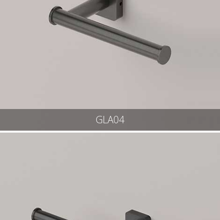
GLA04