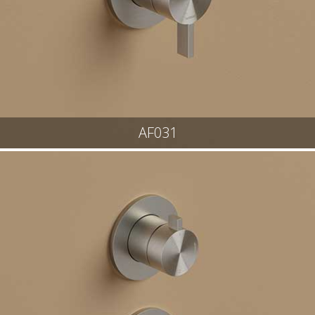
AF031