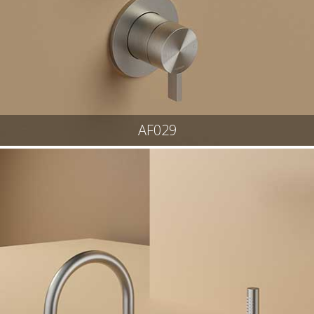
AF029