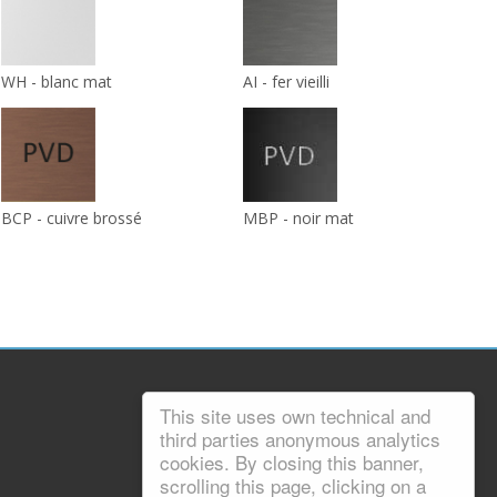
WH - blanc mat
AI - fer vieilli
BCP - cuivre brossé
MBP - noir mat
This site uses own technical and
third parties anonymous analytics
cookies. By closing this banner,
scrolling this page, clicking on a