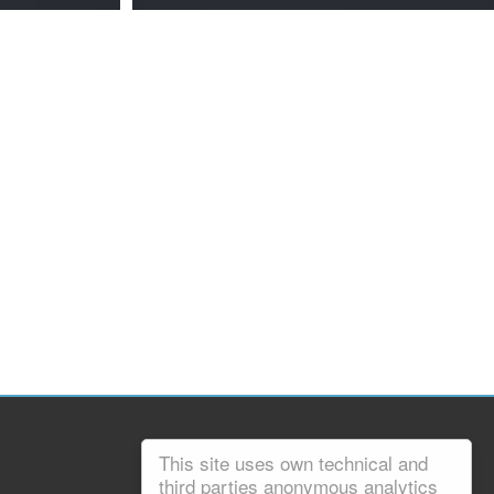
This site uses own technical and
third parties anonymous analytics